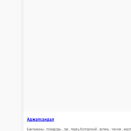
180 ₽
В к