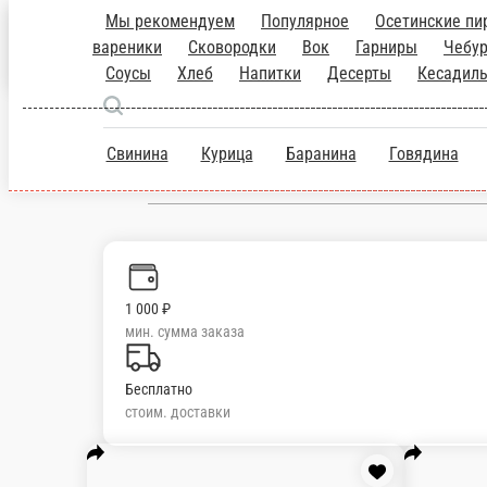
Мы рекомендуем
Популярное
Осетинс
Салаты
Супы
Пельмени и вареники
Новороссийск
Соусы
Хлеб
Напитки
Десерты
Кеса
производства
ru
Настройки
Свинина
Курица
Баранина
Говядин
89284342020
1 000 ₽
мин. сумма заказа
Бесплатно
стоим. доставки