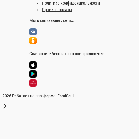
Болгарский перец, томаты, баклажан. минималь
100 г.
180 ₽
Информация об оплате
Наличный расчёт
Оплата производится наличными курьер
сумму, с которой Вам необходима сдач
Картой
Оплата производится банковской карто