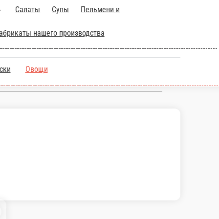
огов
Пиццы
Сувлаки
Бургеры
Закуски
Соленья
Полуфабрикаты нашего
Закуски
Овощи