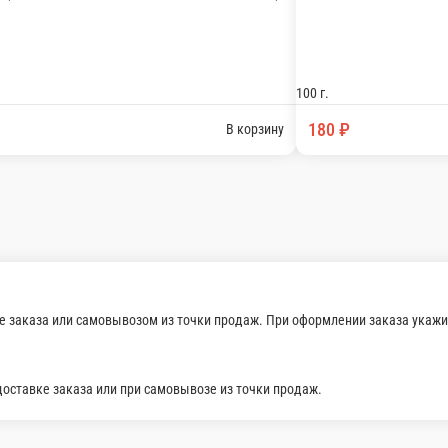
кий , зелень , чеснок , масло растительное , соль, кин