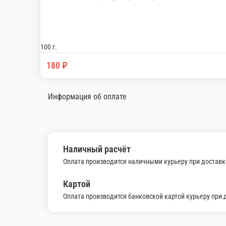
Аджапсандал
Баклажаны , помидоры , лук , перец болгарс
100 г.