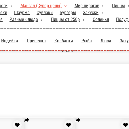
кие пироги
Мангал (Супер цены)
Мир пир
Сковородки
Вок
Гарниры
Чебуреки
Шаурма
дилья
Разные блюда
Пиццы от 250р
Главная
Отзывы
а
Индейка
Препелка
Колбаски
Рыба
Люля
О нас