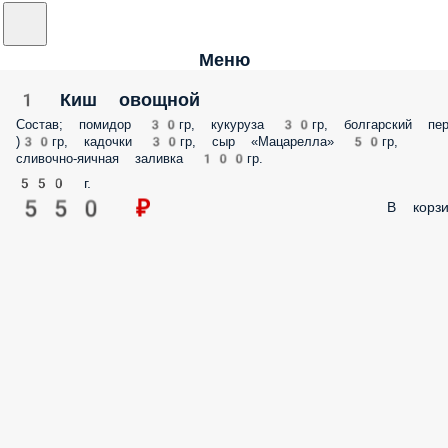
Меню
1 Киш овощной
Состав; помидор 30гр, кукуруза 30гр, болгарский пер
)30гр, кадочки 30гр, сыр «Мацарелла» 50гр,
сливочно-яичная заливка 100гр.
550 г.
550 ₽
В корзи