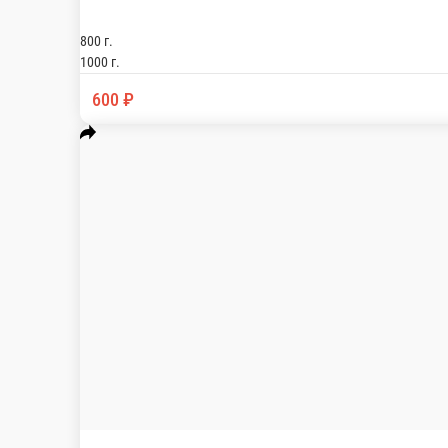
1000 г.
600 ₽
В корзину
Пирог с куриным фаршем и капустой
Нежный куриный фарш, укроп, лук репчатый, соль, перец, капу
800 г.
1000 г.
550 ₽
В корзину
Пирог с куриным фаршем, картофелем и грибами
Нежный куриный фарш, укроп, лук репчатый, соль, перец, карт
800 г.
1000 г.
600 ₽
В корзину