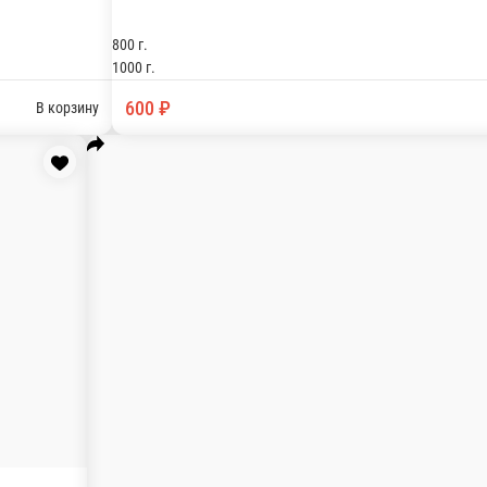
ста, дрожжевое тесто.
офель, грибы и дрожжевое тесто.