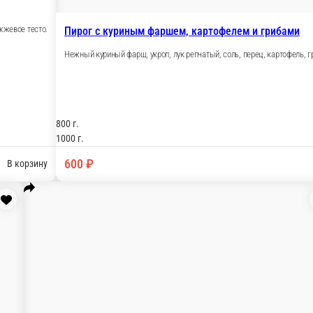
жжевое тесто
рец, дрожжевое тесто