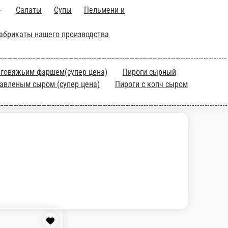
юда
Пиццы от 250р
Соленья
Полуфабрикаты нашего
цена)
Пироги сырный (Супер цена)
Пироги с куриным фаршем
на)
Пироги слад творогом(Супер цена)
Пироги море прод
Пироги