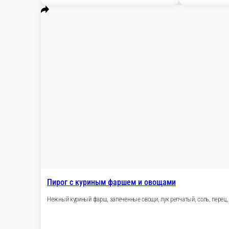
Нежный куриный фарш, картофель, дрожжевое тесто
800 г.
1000 г.
600 ₽
В корзину
Пирог с куриным фаршем и овощами
Нежный куриный фарш, запеченные овощи, лук репчатый, соль,
800 г.
1000 г.
600 ₽
В корзину
Пирог с куриным фаршем и картофелем с зеленью
Нежный куриный фарш, укроп, картофель, лук репчатый, соль, 
800 г.