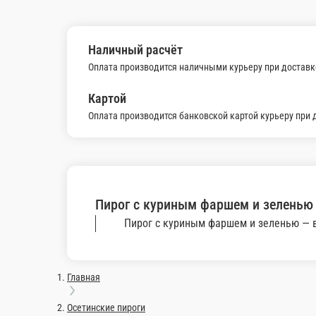
Наличный расчёт
Оплата производится наличными курьеру при доставке заказа и
Картой
Оплата производится банковской картой курьеру при доставке 
Пирог с куриным фаршем и з
Пирог с куриным фаршем и зеленью — всегда в наличии в наш
Главная
Осетинские пироги
Пироги с куриным фаршем (Супер цена)
Пирог с куриным фаршем и зеленью
© FoodSoul, Inc. 2026.
Пользовательское соглашение
Лицензионное соглашение
Условия акций сервиса
Политика конфиденциальности