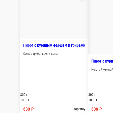
сладкий
Пироги овощные
Пирог с куриным фаршем и грибами
Состав; грибы шампиньоны
800 г.
1000 г.
600 ₽
В корзину
Пирог с куриным фаршем
Нежный куриный фарш, лук репчатый, соль, перец, дрожжевое
800 г.
1000 г.
600 ₽
В корзину
Пирог с куриным фаршем и картофелем.