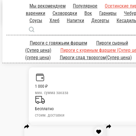
Новороссийск
ru
Настройки
89284342020
Главная
Отзывы
О нас
1 000 ₽
мин. сумма заказа
Бесплатно
стоим. доставки
Мы рекомендуем
Популярное
Осетинские пироги
Мангал (Суп
вареники
Сковородки
Вок
Гарниры
Чебуреки
Шаурма
Сувлаки
Бур
производства
Пироги с говяжьим фаршем
Пироги сырный
Пироги со свиным
(Супер цена)
Пироги со сливочным сыром (Супер цена)
Пироги 