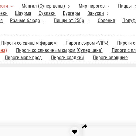
ер цены)
Мир пирогов
Пиццы
Салаты
Супы
Пельмени и
геры
Закуски
Соусы
Хлеб
Напитки
Десерты
Кесадилья
Разные бл
 фаршем
Пироги сыром «VIP»!
Пироги с говяжьим фаршем(супер 
с плавленым сыром (супер цена)
Пироги с копч сыром (супер це