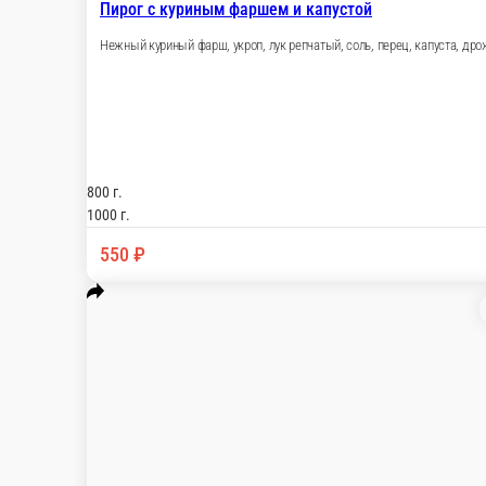
Пирог с куриным фаршем и зеленью
Нежный куриный фарш, укроп, лук репчатый, соль, перец, дро
800 г.
1000 г.
600 ₽
В корзину
Пирог с куриным фаршем и сыром
Нежный куриный фарш, домашний сыр, лук репчатый, соль, пе
800 г.
1000 г.
600 ₽
В корзину
Пирог с куриным фаршем сыром и грибами
Домашний сыр, курица, шампиньоны, дрожжевое тесто