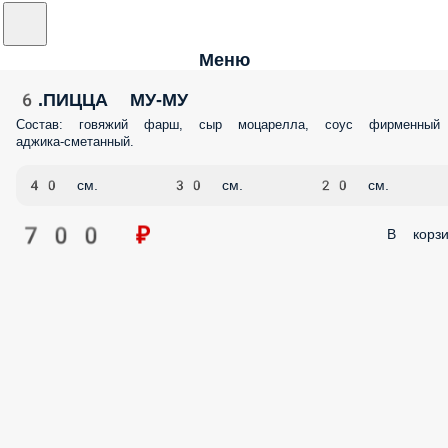
Меню
6.ПИЦЦА МУ-МУ
Состав: говяжий фарш, сыр моцарелла, соус фирменный
аджика-сметанный.
40 см.
30 см.
20 см.
700 ₽
В корзи