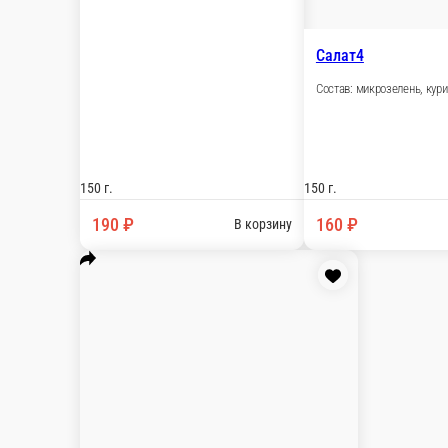
Салат9
Состав: микрозелень, сыр тильзитер, гранат, гре
150 г.
180 ₽