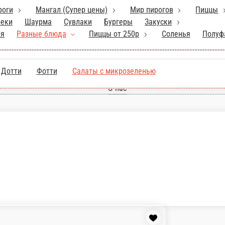
Главная
Отзывы
О нас
роги
Мангал (Супер цены)
Мир пирогов
Пиццы
Салаты
ма
Сувлаки
Бургеры
Закуски
Соусы
Хлеб
Напитки
Десерты
Кесадилья