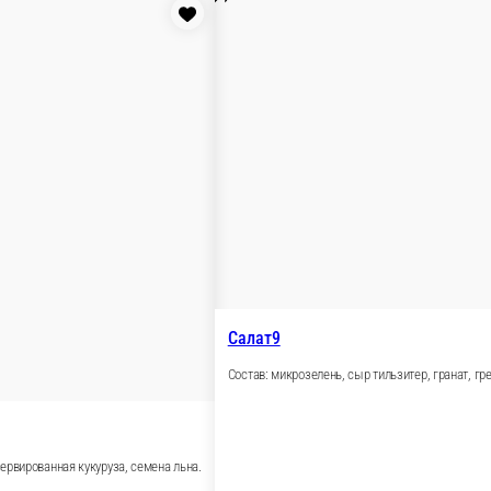
Состав: микрозелень, лосось, помидоры черри, ру
150 г.
150 ₽
корзину