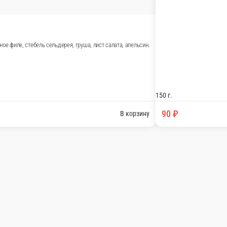
цкий орех, миндаль, фундук, мёд.
150 г.
180 ₽
В корзину