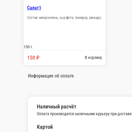
Салат7
Состав: микрозелень, семена чия, семена подсол
150 г.
110 ₽