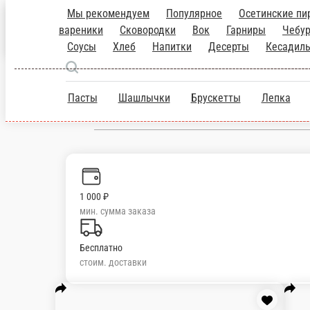
Новороссийск
ru
Настройки
89284342020
1 000 ₽
мин. сумма заказа
Бесплатно
стоим. доставки
Мы рекомендуем
Популярное
Осетинские пи
вареники
Сковородки
Вок
Гарниры
Чебуреки
Шаур