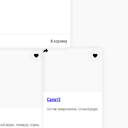
 тильзитер, сыр рокфор, виноград, мёд.