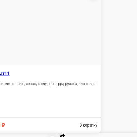
ва
аты с микрозеленью
грейпфрут.
Салат11