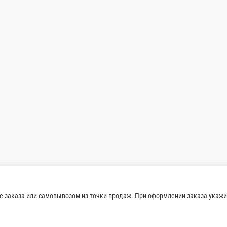
Салат6
Состав: микрозелень, редис, белокочанн
нуха, семена тыквы.
150 г.
110 ₽
В корзину