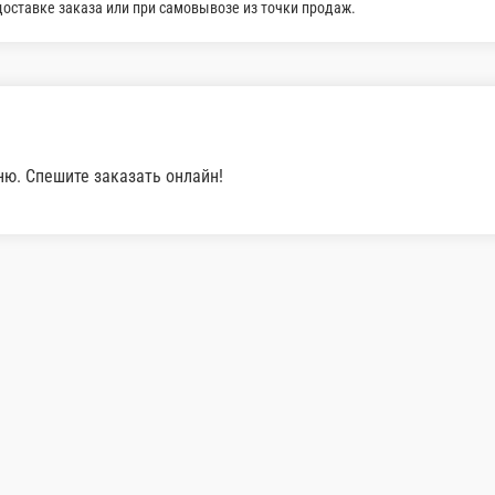
4
микрозелень, куриное филе, стебель сельдерея, груша, лист с