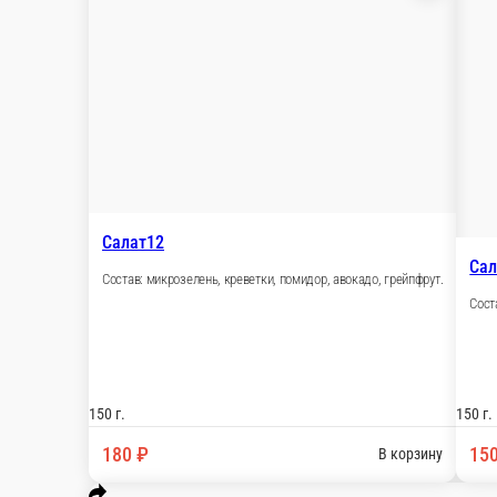
Соленья
Полуфабрикаты нашего производст
Пасты
Шашлычки
Брускетты
Лепка
Дотти
Фотти
Сал
Салат12
Состав: микрозелень, креветки, помидор, авокадо, 