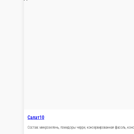
150 г.
180 ₽
В 