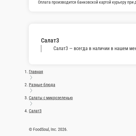
Салат5
Состав: микрозелень, говяжья вырезка.
Салат
Состав: 